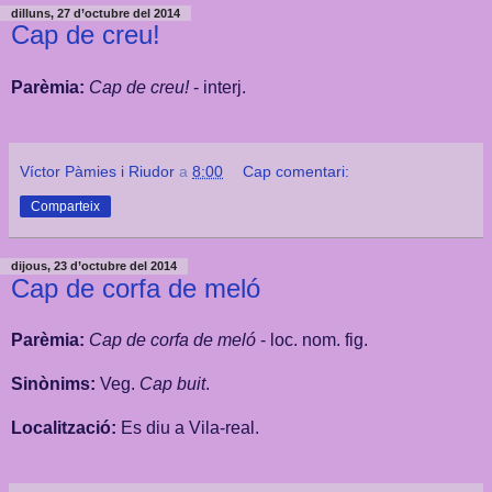
dilluns, 27 d’octubre del 2014
Cap de creu!
Parèmia:
Cap de creu!
- interj.
Víctor Pàmies i Riudor
a
8:00
Cap comentari:
Comparteix
dijous, 23 d’octubre del 2014
Cap de corfa de meló
Parèmia:
Cap de corfa de meló
- loc. nom. fig.
Sinònims:
Veg.
Cap buit
.
Localització:
Es diu a Vila-real.