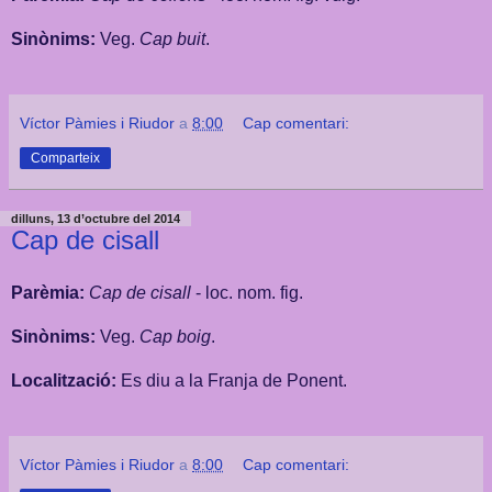
Sinònims:
Veg.
Cap buit
.
Víctor Pàmies i Riudor
a
8:00
Cap comentari:
Comparteix
dilluns, 13 d’octubre del 2014
Cap de cisall
Parèmia:
Cap de cisall
- loc. nom. fig.
Sinònims:
Veg.
Cap boig
.
Localització:
Es diu a la Franja de Ponent.
Víctor Pàmies i Riudor
a
8:00
Cap comentari: