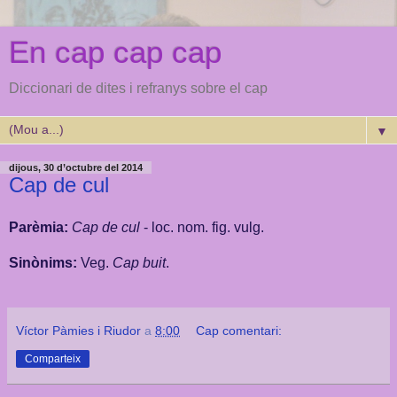
En cap cap cap
Diccionari de dites i refranys sobre el cap
▼
dijous, 30 d’octubre del 2014
Cap de cul
Parèmia:
Cap de cul
- loc. nom. fig. vulg.
Sinònims:
Veg.
Cap buit
.
Víctor Pàmies i Riudor
a
8:00
Cap comentari:
Comparteix