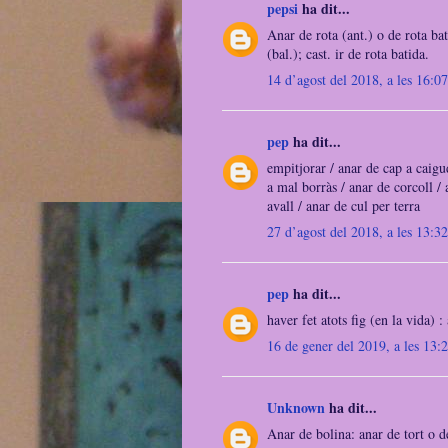
pepsi
ha dit...
Anar de rota (ant.) o de rota b
(bal.); cast. ir de rota batida.
14 d’agost del 2018, a les 16:07
pep
ha dit...
empitjorar / anar de cap a caigud
a mal borràs / anar de corcoll / 
avall / anar de cul per terra
27 d’agost del 2018, a les 13:32
pep
ha dit...
haver fet atots fig (en la vida) :
16 de gener del 2019, a les 13:
Unknown
ha dit...
Anar de bolina: anar de tort o 