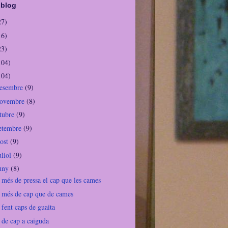
 blog
27)
16)
23)
104)
104)
desembre
(9)
novembre
(8)
ctubre
(9)
setembre
(9)
gost
(9)
uliol
(9)
juny
(8)
 més de pressa el cap que les cames
 més de cap que de cames
fent caps de guaita
 de cap a caiguda