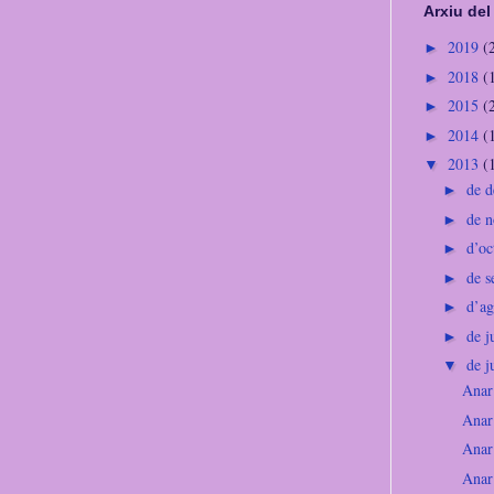
Arxiu del
2019
(
►
2018
(
►
2015
(
►
2014
(
►
2013
(
▼
de 
►
de 
►
d’o
►
de 
►
d’a
►
de j
►
de 
▼
Anar
Anar
Anar 
Anar