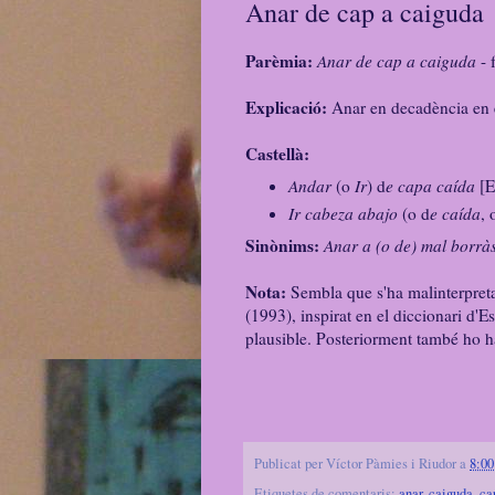
Anar de cap a caiguda
Parèmia:
Anar de cap a caiguda
- 
Explicació:
Anar en decadència en el
Castellà:
Andar
(o
Ir
) d
e capa caída
[E
Ir cabeza abajo
(o d
e caída
, 
Sinònims:
Anar a (o de) mal borràs
Nota:
Sembla que s'ha malinterpre
(1993), inspirat en el diccionari d'
plausible. Posteriorment també ho h
Publicat per
Víctor Pàmies i Riudor
a
8:00
Etiquetes de comentaris:
anar
,
caiguda
,
ca