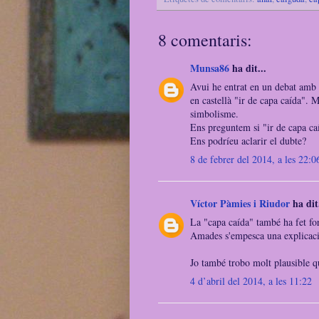
8 comentaris:
Munsa86
ha dit...
Avui he entrat en un debat amb 
en castellà "ir de capa caída". M
simbolisme.
Ens preguntem si "ir de capa caí
Ens podríeu aclarir el dubte?
8 de febrer del 2014, a les 22:0
Víctor Pàmies i Riudor
ha dit.
La "capa caída" també ha fet fora
Amades s'empesca una explicació
Jo també trobo molt plausible qu
4 d’abril del 2014, a les 11:22