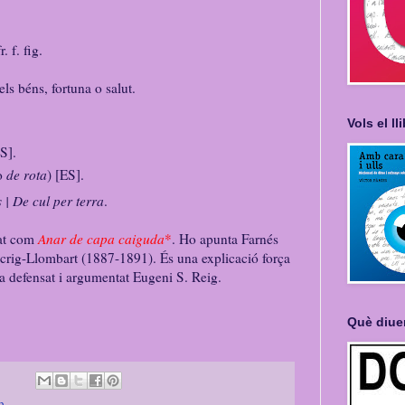
fr. f. fig.
s béns, fortuna o salut.
Vols el l
S].
o
de rota
) [ES].
 | De cul per terra
.
tat com
Anar de capa caiguda
*
. Ho apunta Farnés
Escrig-Llombart (1887-1891). És una explicació força
a defensat i argumentat Eugeni S. Reig.
Què diue
p