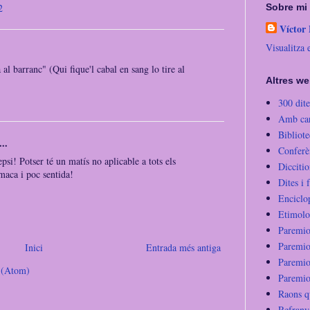
Sobre mi
2
Víctor
Visualitza 
a al barranc" (Qui fique'l cabal en sang lo tire al
Altres we
300 dite
Amb cara
Bibliot
..
Conferè
psi! Potser té un matís no aplicable a tots els
Diccitio
maca i poc sentida!
Dites i f
Enciclo
Etimolo
Paremio
Paremio
Inici
Entrada més antiga
Paremio
e (Atom)
Paremio
Raons q
Refranye