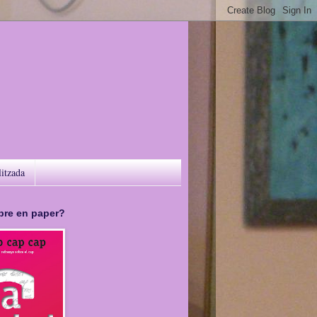
litzada
libre en paper?