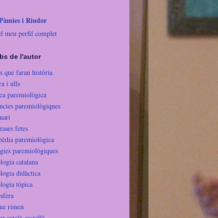
 Pàmies i Riudor
el meu perfil complet
bs de l'autor
s que faran història
 i ulls
eca paremiològica
ncies paremiològiques
nari
rases fetes
pèdia paremiològica
gies paremiològiques
logia catalana
logia didàctica
logia tòpica
sfera
ue rimen
r català-castellà