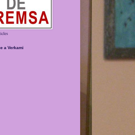
icles
te a Verkami