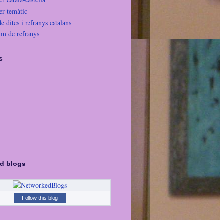
er temàtic
de dites i refranys catalans
im de refranys
s
d blogs
Follow this blog