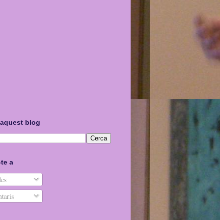
 aquest blog
te a
es
taris