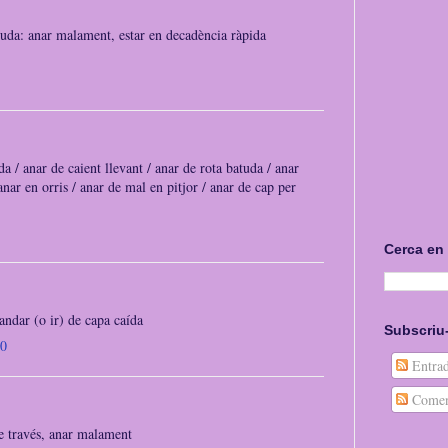
atuda: anar malament, estar en decadència ràpida
a / anar de caient llevant / anar de rota batuda / anar
anar en orris / anar de mal en pitjor / anar de cap per
Cerca en
 andar (o ir) de capa caída
Subscriu-
20
Entrad
Comen
de través, anar malament