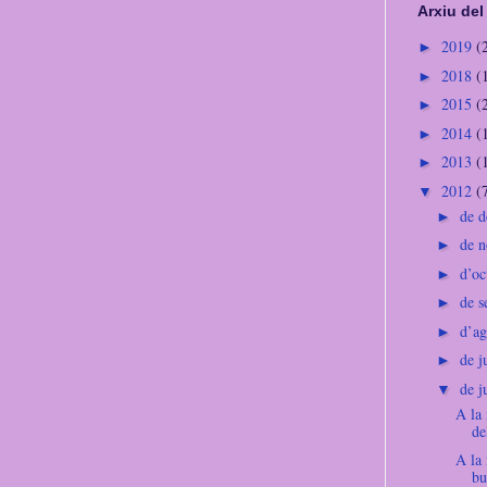
Arxiu del
2019
(
►
2018
(
►
2015
(
►
2014
(
►
2013
(
►
2012
(
▼
de 
►
de 
►
d’o
►
de 
►
d’a
►
de j
►
de 
▼
A la 
de
A la 
bu