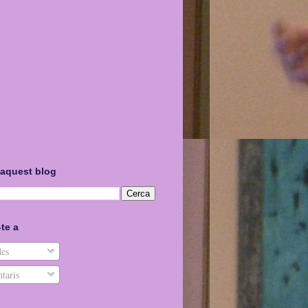
 aquest blog
te a
es
taris