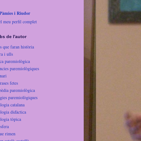
 Pàmies i Riudor
el meu perfil complet
bs de l'autor
s que faran història
 i ulls
eca paremiològica
ncies paremiològiques
nari
rases fetes
pèdia paremiològica
gies paremiològiques
logia catalana
logia didàctica
logia tòpica
sfera
ue rimen
r català-castellà