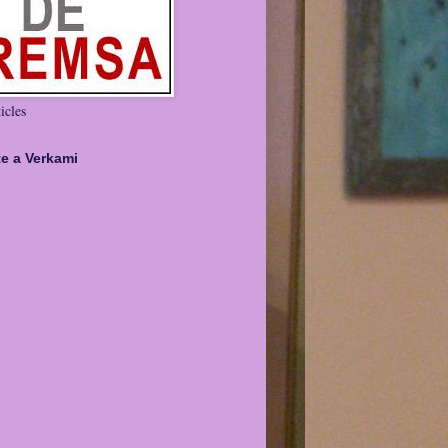
icles
te a Verkami