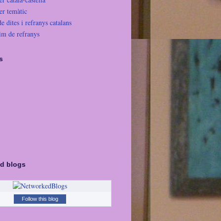
er temàtic
de dites i refranys catalans
im de refranys
s
d blogs
Follow this blog