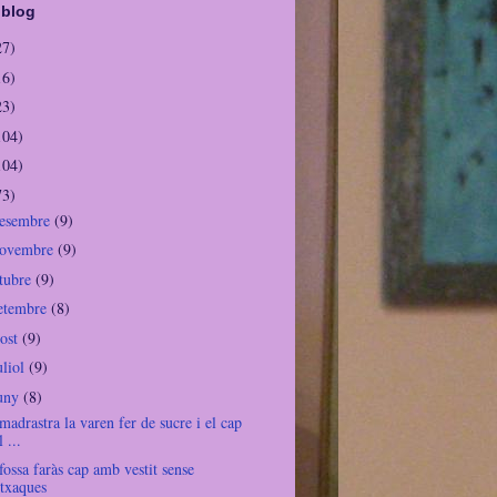
 blog
27)
16)
23)
104)
104)
73)
desembre
(9)
novembre
(9)
ctubre
(9)
setembre
(8)
gost
(9)
uliol
(9)
juny
(8)
madrastra la varen fer de sucre i el cap
l ...
fossa faràs cap amb vestit sense
txaques