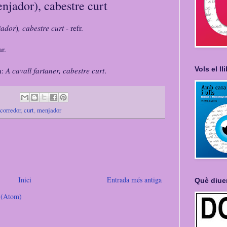
njador), cabestre curt
ador
)
, cabestre curt
- refr.
r.
Vols el l
n:
A cavall fartaner, cabestre curt
.
corredor
,
curt
,
menjador
Inici
Entrada més antiga
Què diue
e (Atom)