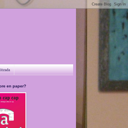
litzada
libre en paper?