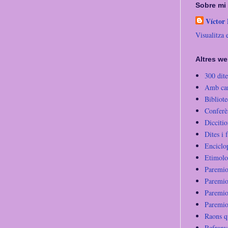
Sobre mi
Víctor
Visualitza 
Altres we
300 dite
Amb cara
Bibliot
Conferè
Diccitio
Dites i f
Enciclo
Etimolo
Paremio
Paremio
Paremio
Paremio
Raons q
Refranye