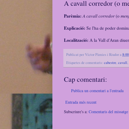
A cavall corredor (o me
Parèmia:
A cavall corredor
(o
menj
Explicació:
Se l'ha de poder domina
Localització:
A la Vall d'Aran diue
Publicat per
Víctor Pàmies i Riudor
a
8:00
Etiquetes de comentaris:
cabestre
,
cavall
,
Cap comentari:
Publica un comentari a l'entrada
Entrada més recent
Subscriure's a:
Comentaris del missatg